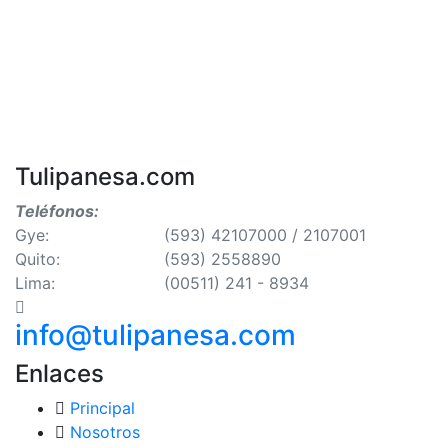
Tulipanesa.com
Loading
Su mensaje fue envia, Gracias
Teléfonos:
Gye:
(593) 42107000 / 2107001
Enviar mensaje
Quito:
(593) 2558890
Lima:
(00511) 241 - 8934
info@tulipanesa.com
Enlaces
Principal
Nosotros