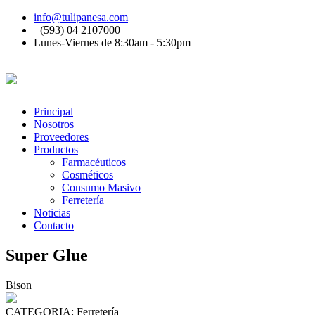
info@tulipanesa.com
+(593) 04 2107000
Lunes-Viernes de 8:30am - 5:30pm
Principal
Nosotros
Proveedores
Productos
Farmacéuticos
Cosméticos
Consumo Masivo
Ferretería
Noticias
Contacto
Super Glue
Bison
CATEGORIA:
Ferretería